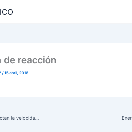
MICO
 de reacción
2
/
15 abril, 2018
Factores que afectan la velocidad de reacción
Ener