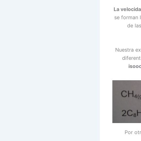
La velocid
se forman l
de la
Nuestra ex
diferen
isoo
Por ot