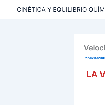
Ir
CINÉTICA Y EQUILIBRIO QUÍ
al
contenido
Veloc
Por
areiza200
LA 