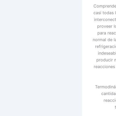
Comprender 
casi todas 
interconec
proveer l
para rea
normal de l
refrigerac
indeseab
producir 
reacciones 
Termodiná
cantida
reacci