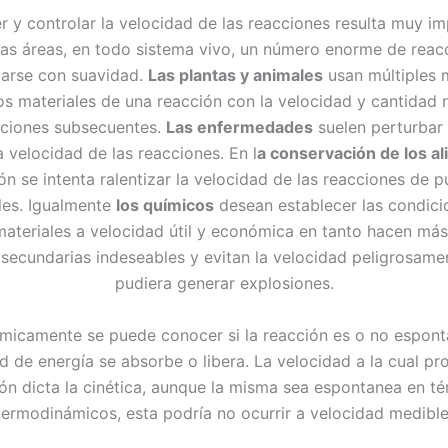
y controlar la velocidad de las reacciones resulta muy i
las áreas, en todo sistema vivo, un número enorme de rea
tarse con suavidad.
Las plantas y animales
usan múltiples 
os materiales de una reacción con la velocidad y cantidad 
cciones subsecuentes.
Las enfermedades
suelen perturbar 
a velocidad de las reacciones. En l
a conservación de los a
ión se intenta ralentizar la velocidad de las reacciones de p
les. Igualmente
los químicos
desean establecer las condici
materiales a velocidad útil y económica en tanto hacen más 
secundarias indeseables y evitan la velocidad peligrosame
pudiera generar explosiones.
micamente se puede conocer si la reacción es o no espont
d de energía se absorbe o libera. La velocidad a la cual pr
ón dicta la cinética, aunque la misma sea espontanea en t
termodinámicos, esta podría no ocurrir a velocidad medible