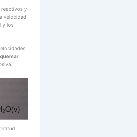
 reactivos y
la velocidad
 y los
velocidades
quemar
osiva.
ntitud.