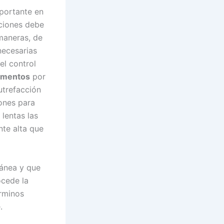
mportante en
cciones debe
maneras, de
necesarias
el control
limentos
por
utrefacción
ones para
lentas las
nte alta que
ánea y que
ocede la
érminos
.