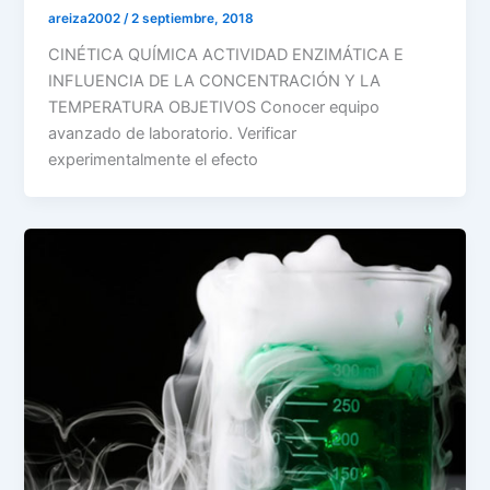
areiza2002
/
2 septiembre, 2018
CINÉTICA QUÍMICA ACTIVIDAD ENZIMÁTICA E
INFLUENCIA DE LA CONCENTRACIÓN Y LA
TEMPERATURA OBJETIVOS Conocer equipo
avanzado de laboratorio. Verificar
experimentalmente el efecto