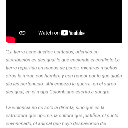
“La tierra tiene dueños contados, además su
distribución es desigual lo que enciende el conflicto.La
tierra repartida en manos de pocos, mientras muchos
otros la miran con hambre y con rencor por lo que algún
día les perteneció. Ahí empezó la guerra: en el surco
desigual, en el mapa Colombiano escrito a sangre.
La violencia no es sólo la directa, sino que es la
estructura que oprime, la cultura que justifica, el suelo
envenenado, el animal que huye despavorido del