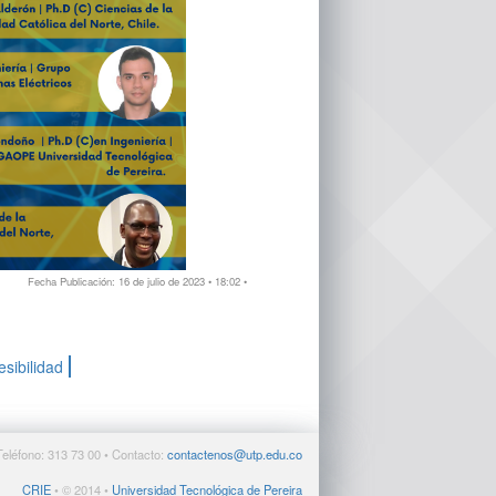
Fecha Publicación: 16 de julio de 2023 • 18:02 •
esibilidad
Teléfono: 313 73 00 • Contacto:
contactenos@utp.edu.co
CRIE
• © 2014 •
Universidad Tecnológica de Pereira