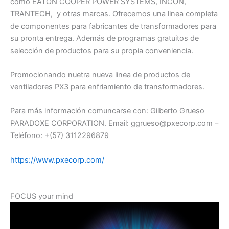
como EATON COOPER POWER SYSTEMS, INCON,
TRANTECH, y otras marcas. Ofrecemos una linea completa
de componentes para fabricantes de transformadores para
su pronta entrega. Además de programas gratuitos de
selección de productos para su propia conveniencia.
Promocionando nuetra nueva linea de productos de
ventiladores PX3 para enfriamiento de transformadores.
Para más información comuncarse con: Gilberto Grueso
PARADOXE CORPORATION. Email: ggrueso@pxecorp.com –
Teléfono: +(57) 3112296879
https://www.pxecorp.com/
FOCUS your mind