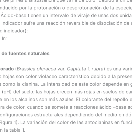
 inducido por la protonación o desprotonación de la especie
 Ácido-base tienen un intervalo de viraje de unas dos unid
l indicador sufre una reacción reversible de disociación de
n: indicador):
–
 In
 de fuentes naturales
 morado
(
Brassica oleracea
var.
Capitata
f.
rubra
) es una var
s hojas son color violáceo característico debido a la prese
s como la cianina. La intensidad de este color depende en
 (pH) del suelo; las hojas crecen más rojas en suelos de ca
 en los alcalinos son más azules. El colorante del repollo 
vira de color, cuando se somete a reacciones ácido –base a
configuraciones estructurales dependiendo del medio en d
igura 1). La variación del color de las antocianinas en func
 la tabla 1.