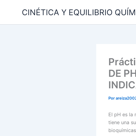
Ir
CINÉTICA Y EQUILIBRIO QUÍ
al
contenido
Práct
DE P
INDI
Por
areiza200
El pH es la
tiene una su
bioquímicas