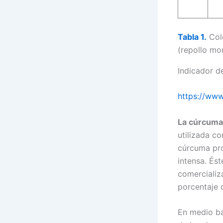
Tabla 1.
Colo
(repollo mo
Indicador d
https://ww
La cúrcuma
utilizada co
cúrcuma pro
intensa. És
comercializ
porcentaje 
En medio bá