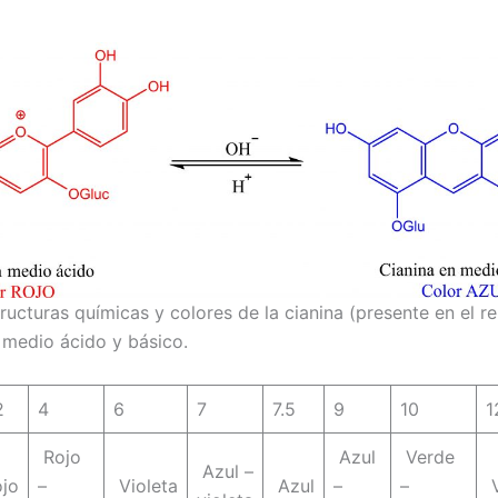
ructuras químicas y colores de la cianina (presente en el re
medio ácido y básico.
2
4
6
7
7.5
9
10
1
Rojo
Azul
Verde
Azul –
jo
–
Violeta
Azul
–
–
V