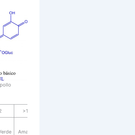
pollo
2
>13
erde
Amarillo