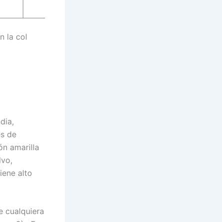
 la col
dia,
es de
n amarilla
lvo,
iene alto
e cualquiera