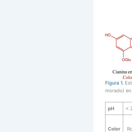
Figura 1.
Est
morado) en 
pH
< 
Color
Ro