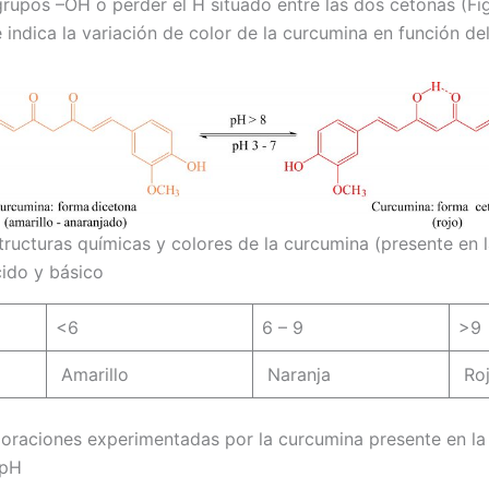
grupos –OH o perder el H situado entre las dos cetonas (Fi
e indica la variación de color de la curcumina en función de
structuras químicas y colores de la curcumina (presente en 
ido y básico
<6
6 – 9
>9
Amarillo
Naranja
Ro
oraciones experimentadas por la curcumina presente en l
 pH