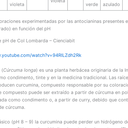
violeta
violeta
verde
azulado
raciones experimentadas por las antocianinas presentes en
rado) en función del pH
e pH de Col Lombarda – Cienciabit
w.youtube.com/watch?v=94RlLZdh2Rk
(
Cúrcuma longa
) es una planta herbácea originaria de la In
mo condimento, tinte y en la medicina tradicional. Las raíc
ducen curcumina, compuesto responsable por su coloració
te compuesto puede ser extraído a partir de cúrcuma en po
ada como condimento o, a partir de curry, debido que cont
de cúrcuma.
sico (pH 8 – 9) la curcumina puede perder un hidrógeno d