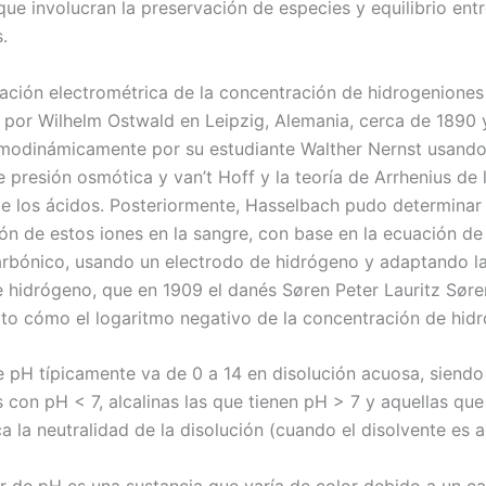
ue involucran la preservación de especies y equilibrio entr
.
ación electrométrica de la concentración de hidrogeniones
 por Wilhelm Ostwald en Leipzig, Alemania, cerca de 1890 
rmodinámicamente por su estudiante Walther Nernst usando
 presión osmótica y van’t Hoff y la teoría de Arrhenius de 
de los ácidos. Posteriormente, Hasselbach pudo determinar 
ón de estos iones en la sangre, con base en la ecuación d
arbónico, usando un electrodo de hidrógeno y adaptando la
e hidrógeno, que en 1909 el danés Søren Peter Lauritz Sør
ito cómo el logaritmo negativo de la concentración de hid
e pH típicamente va de 0 a 14 en disolución acuosa, siendo
s con pH < 7, alcalinas las que tienen pH > 7 y aquellas qu
a la neutralidad de la disolución (cuando el disolvente es a
r de pH es una sustancia que varía de color debido a un c