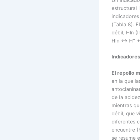
estructural
indicadores
(Tabla 8). E
débil, HIn (I
+
HIn ↔ H
+
Indicadores
El repollo
en la que la
antocianina
de la acidez
mientras que
débil, que 
diferentes 
encuentre (F
se resume en