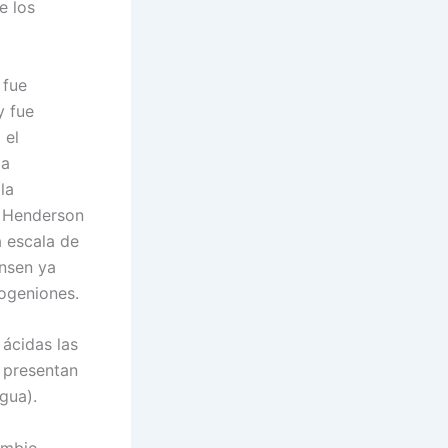
e los
 fue
y fue
 el
la
la
e Henderson
 escala de
ensen ya
rogeniones.
 ácidas las
e presentan
gua).
ambio