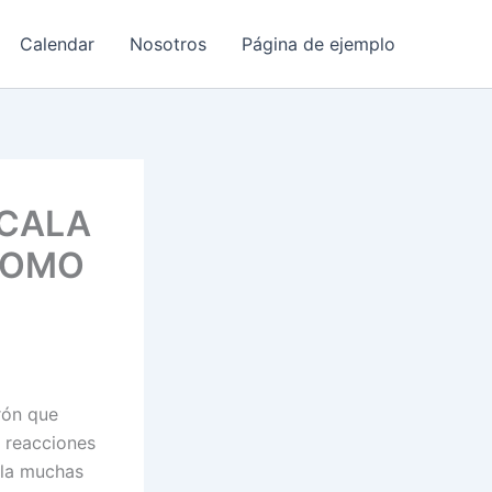
Calendar
Nosotros
Página de ejemplo
SCALA
COMO
rón que
s reacciones
ola muchas