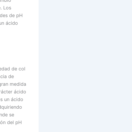
. Los
ades de pH
 un ácido
iedad de col
ncia de
 gran medida
rácter ácido
es un ácido
dquiriendo
ónde se
ión del pH