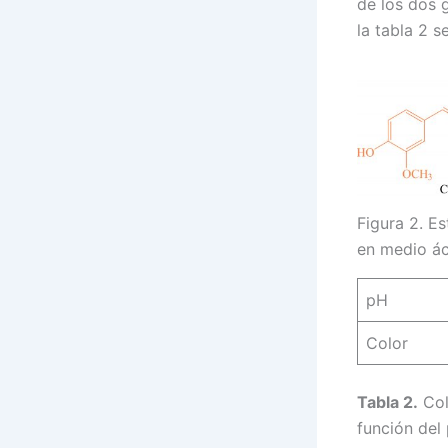
de los dos 
la tabla 2 s
Figura 2. E
en medio ác
pH
Color
Tabla 2.
Col
función del