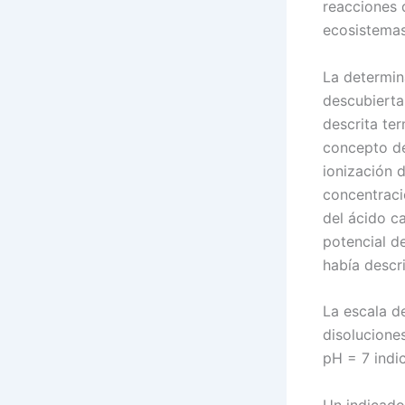
reacciones q
ecosistemas
La determin
descubierta
descrita te
concepto de
ionización 
concentraci
del ácido c
potencial d
había descr
La escala d
disolucione
pH = 7 indic
Un indicado