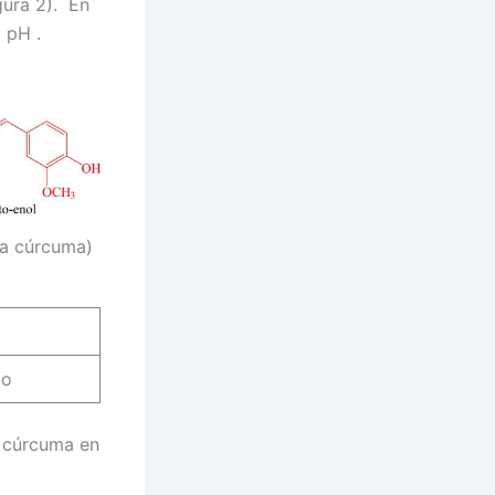
gura 2). En
l pH .
la cúrcuma)
jo
a cúrcuma en